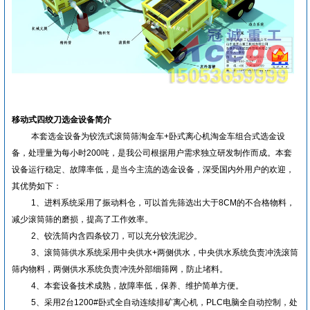
移动式四绞刀选金设备简介
本套选金设备为铰洗式滚筒筛淘金车
+
卧式离心机淘金车组合式选金设
备，处理量为每小时
200
吨，是我公司根据用户需求独立研发制作而成。本套
设备运行稳定、故障率低，是当今主流的选金设备，深受国内外用户的欢迎，
其优势如下：
1、
进料系统采用了振动料仓，可以首先筛选出大于
8CM
的不合格物料，
减少滚筒筛的磨损，提高了工作效率。
2、
铰洗筒内含四条铰刀，可以充分铰洗泥沙。
3、
滚筒筛供水系统采用中央供水
+
两侧供水，中央供水系统负责冲洗滚筒
筛内物料，两侧供水系统负责冲洗外部细筛网，防止堵料。
4、
本套设备技术成熟，故障率低，保养、维护简单方便。
5、
采用
2
台
1200#
卧式全自动连续排矿离心机，
PLC
电脑全自动控制，处