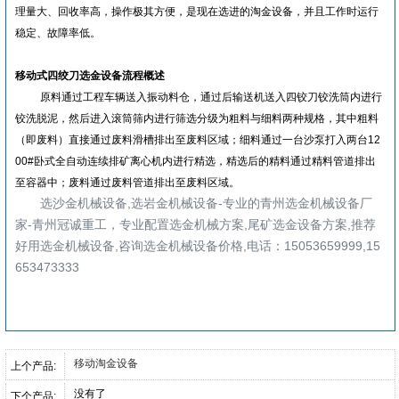
理量大、回收率高，操作极其方便，是现在选进的淘金设备，并且工作时运行
稳定、故障率低。
移动式四绞刀选金设备
流程概述
原料通过工程车辆送入振动料仓，通过后输送机送入四铰刀铰洗筒内进行
铰洗脱泥，然后进入滚筒筛内进行筛选分级为粗料与细料两种规格，其中粗料
（即废料）直接通过废料滑槽排出至废料区域；细料通过一台沙泵打入两台
12
00#
卧式全自动连续排矿离心机内进行精选，精选后的精料通过精料管道排出
至容器中；废料通过废料管道排出至废料区域。
选沙金机械设备,选岩金机械设备-专业的青州选金机械设备厂
家-青州冠诚重工，专业配置选金机械方案,尾矿选金设备方案,推荐
好用选金机械设备,咨询选金机械设备价格,电话：15053659999,15
653473333
移动淘金设备
上个产品:
没有了
下个产品: